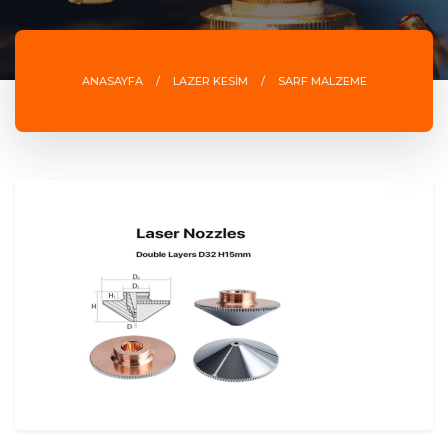
ANASAYFA
LAZER KESİM
SARF MALZEME