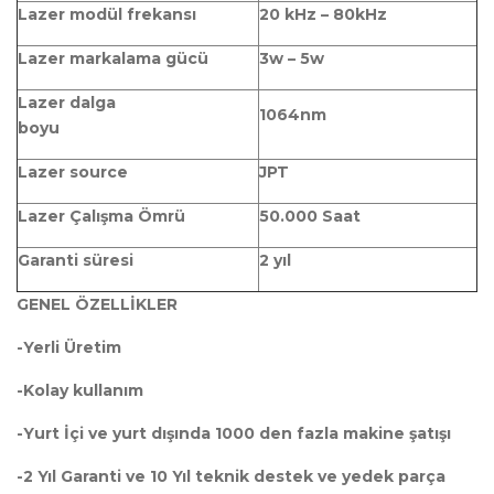
Lazer modül frekansı
20 kHz – 80kHz
Lazer markalama gücü
3w – 5w
Lazer dalga
1064nm
boyu
Lazer source
JPT
Lazer Çalışma Ömrü
50.000 Saat
Garanti süresi
2 yıl
GENEL ÖZELLİKLER
-Yerli Üretim
-Kolay kullanım
-Yurt İçi ve yurt dışında 1000 den fazla makine şatışı
-2 Yıl Garanti ve 10 Yıl teknik destek ve yedek parça