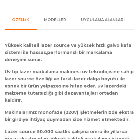
ÖZELLİK
MODELLER
UYGULAMA ALANLARI
Yüksek kaliteli lazer source ve yüksek hızlı galvo kafa
sistemi ile hassas,performanslı bir markalama
deneyimi sunar.
Uv tip lazer markalama makinesi uv teknolojisine sahip
lazer source özelliği ve farklı lazer dalga boyutu ile
esnek bir ürün yelpazesine hitap eder. uv lazerdeki
malzeme tutarsızlığı gibi dezavantajları ortadan
kaldırır.
Makinalarımız monofaze (220v) işletmelerinizde ekstra
bir girdiye ihtiyaç duymadan size hizmet etmektedir.
Lazer source 50.000 saatlik çalışma ömrü ile yıllarca
işinizi aksatmadan yüksek kaliteli markalama hizmeti