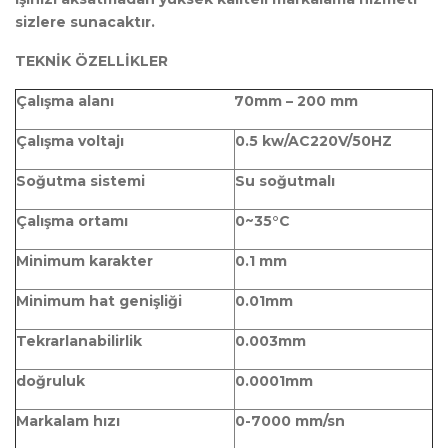
sizlere sunacaktır.
TEKNİK ÖZELLİKLER
Çalışma alanı
70mm – 200 mm
Çalışma voltajı
0.5 kw/AC220V/50HZ
Soğutma sistemi
Su soğutmalı
Çalışma ortamı
0~35°C
Minimum karakter
0.1 mm
Minimum hat genişliği
0.01mm
Tekrarlanabilirlik
0.003mm
doğruluk
0.0001mm
Markalam hızı
0-7000 mm/sn