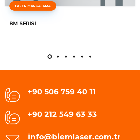
LAZER MARKALAMA
BM SERİSİ
+90 506 759 40 11
+90 212 549 63 33
info@biemlaser.com.tr